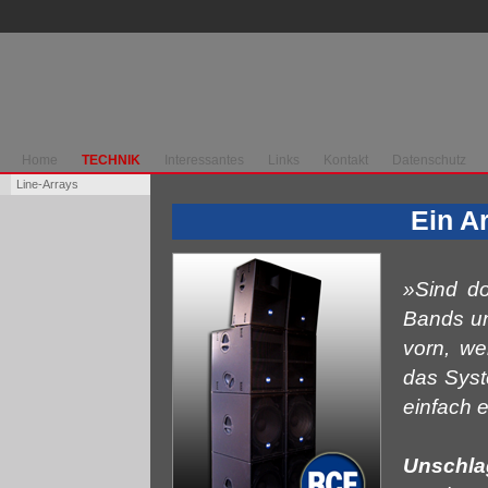
Home
TECHNIK
Interessantes
Links
Kontakt
Datenschutz
Line-Arrays
Ein A
»Sind do
Bands un
vorn, we
das Syst
einfach e
Unschla