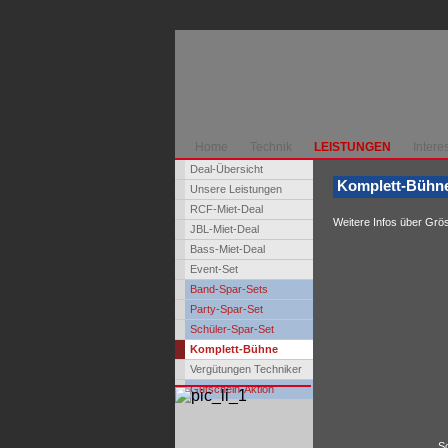
Home
Technik
LEISTUNGEN
Intere
Deal-Übersicht
Komplett-Bühne
Unsere Leistungen
RCF-Miet-Deal
Weitere Infos über Grös
JBL-Miet-Deal
Bass-Miet-Deal
Event-Set
Band-Spar-Sets
Party-Spar-Set
Schüler-Spar-Set
Komplett-Bühne
Vergütungen Techniker
Gutschein-Aktion
Sc