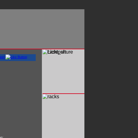
eet
an: