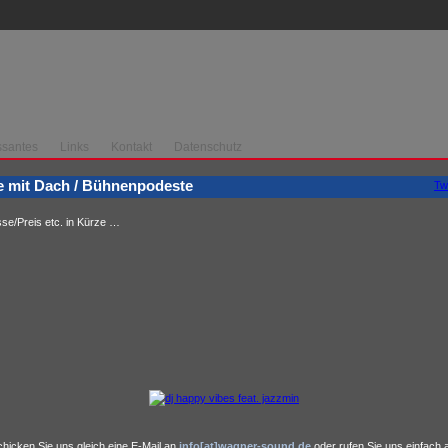
ssantes
Links
Kontakt
Datenschutz
 mit Dach / Bühnenpodeste
Tw
se/Preis etc. in Kürze …
hicken Sie uns gleich eine E-Mail an
info[at]wagner-sound.de
oder rufen Sie uns einfach 